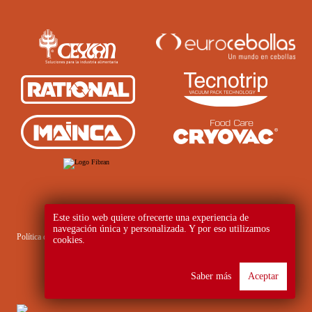
Este sitio web quiere ofrecerte una experiencia de
navegación única y personalizada. Y por eso utilizamos
Política de privacidad
Política de cookies
Consentimiento de datos
cookies.
Saber más
Aceptar